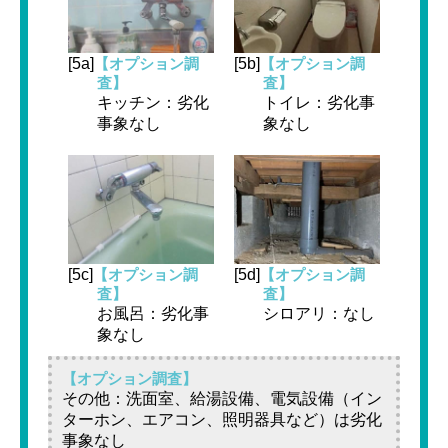
[5a]
【オプション調
[5b]
【オプション調
査】
査】
キッチン：劣化
トイレ：劣化事
事象なし
象なし
[5c]
【オプション調
[5d]
【オプション調
査】
査】
お風呂：劣化事
シロアリ：なし
象なし
【オプション調査】
その他：洗面室、給湯設備、電気設備（イン
ターホン、エアコン、照明器具など）は劣化
事象なし