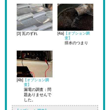
[4a]
【オプション調
[3] 瓦のずれ
査】
排水のつまり
[4b]
【オプション調
査】
漏電の調査：問
題ありませんで
した。