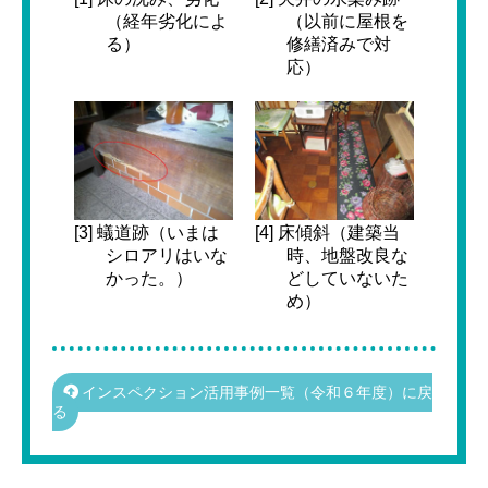
（経年劣化によ
（以前に屋根を
る）
修繕済みで対
応）
[3] 蟻道跡（いまは
[4] 床傾斜（建築当
シロアリはいな
時、地盤改良な
かった。）
どしていないた
め）
インスペクション活用事例一覧（令和６年度）に戻
る