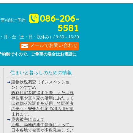
086-206-
対面相談ご予約
5581
：月～金（土・日・祝休み）/ 9:30～16:30
メールでお問い合わせ
予約制ですので、ご希望の場合は
お電話に
。
住まいと暮らしのための情報
建物状況調査（インスペクショ
ン）のすすめ
既存住宅を取得する際、または既
存住宅や空き家の活用にあたって
は建物状況調査を活用して関係者
の安心・安全な住宅の利活用が望
まれます。
災害被害に備えて
近年、局地的集中豪雨によって、
日本各地で被害が多数発生してい