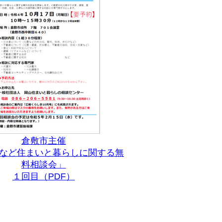
倉敷市主催
など住まいと暮らしに関する無
料相談会」
１回目（PDF）