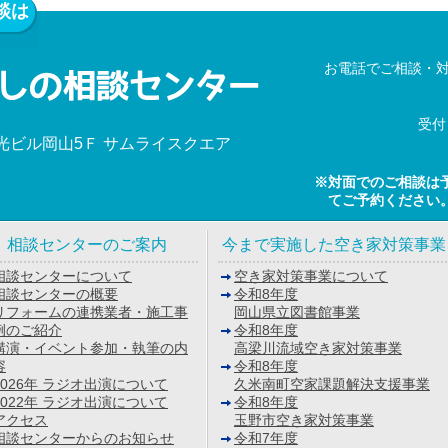
談は
お電話でご相談・
受付
新光ビル岡山5Ｆ サムライスクエア
※対面でのご相談は
て
ご予約ください
相談センターのご案内
今まで実施した空き家対策事業
相談センターについて
空き家対策事業について
相談センターの概要
令和8年度
リフォームの連携業者・施工事
岡山県立図書館事業
例のご紹介
令和8年度
講演・イベント参加・執筆の内
高梁川流域空き家対策事業
容
令和8年度
2026年 ラジオ出演について
久米南町空家課題解決支援事業
2022年 ラジオ出演について
令和8年度
アクセス
玉野市空き家対策事業
相談センターからのお知らせ
令和7年度