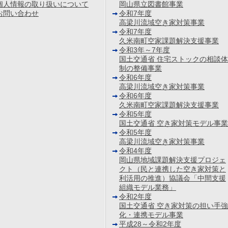
個人情報の取り扱いについて
岡山県立図書館事業
お問い合わせ
令和7年度
高梁川流域空き家対策事業
令和7年度
久米南町空家課題解決支援事業
令和3年～7年度
国土交通省 住宅ストックの相談体
制の整備事業
令和6年度
高梁川流域空き家対策事業
令和6年度
久米南町空家課題解決支援事業
令和5年度
国土交通省 空き家対策モデル事業
令和5年度
高梁川流域空き家対策事業
令和4年度
岡山県地域課題解決支援プロジェ
クト（民と連携した空き家対策と
利活用の推進）協議会「中間支援
組織モデル業務」
令和2年度
国土交通省 空き家対策の担い手強
化・連携モデル事業
平成28～令和2年度