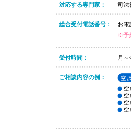
対応する専門家：
司法
総合受付電話番号：
お電
※予
受付時間：
月～
ご相談内容の例：
空
空
空
空
空