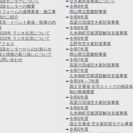
相談センターについて
空き家対策事業について
相談センターの概要
令和8年度
リフォームの連携業者・施工事
岡山県立図書館事業
例のご紹介
令和8年度
講演・イベント参加・執筆の内
高梁川流域空き家対策事業
容
令和8年度
2026年 ラジオ出演について
久米南町空家課題解決支援事業
2022年 ラジオ出演について
令和8年度
アクセス
玉野市空き家対策事業
相談センターからのお知らせ
令和7年度
個人情報の取り扱いについて
岡山県立図書館事業
お問い合わせ
令和7年度
高梁川流域空き家対策事業
令和7年度
久米南町空家課題解決支援事業
令和3年～7年度
国土交通省 住宅ストックの相談体
制の整備事業
令和6年度
高梁川流域空き家対策事業
令和6年度
久米南町空家課題解決支援事業
令和5年度
国土交通省 空き家対策モデル事業
令和5年度