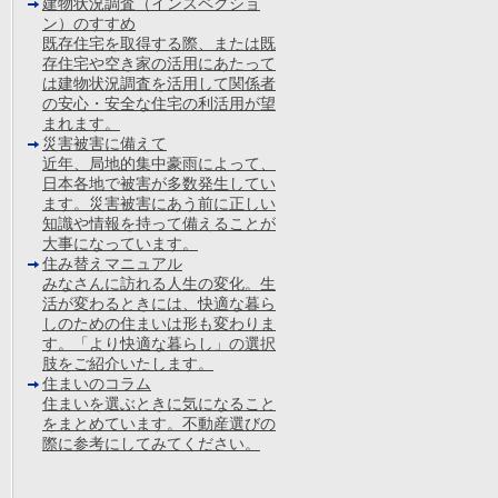
建物状況調査（インスペクショ
ン）のすすめ
既存住宅を取得する際、または既
存住宅や空き家の活用にあたって
は建物状況調査を活用して関係者
の安心・安全な住宅の利活用が望
まれます。
災害被害に備えて
近年、局地的集中豪雨によって、
日本各地で被害が多数発生してい
ます。災害被害にあう前に正しい
知識や情報を持って備えることが
大事になっています。
住み替えマニュアル
みなさんに訪れる人生の変化。生
活が変わるときには、快適な暮ら
しのための住まいは形も変わりま
す。「より快適な暮らし」の選択
肢をご紹介いたします。
住まいのコラム
住まいを選ぶときに気になること
をまとめています。不動産選びの
際に参考にしてみてください。