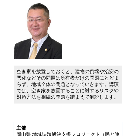
空き家を放置しておくと、建物の倒壊
などその問題は所有者だけの問題にと
空き家を放置しておくと、建物の倒壊や治安の
域全体の問題となっていきます。講演
悪化などその問題は所有者だけの問題にとどま
を放置することに対するリスクや対策
らず、地域全体の問題となっていきます。講演
問題を踏まえて解説します。
では、空き家を放置することに対するリスクや
対策方法を相続の問題を踏まえて解説します。
主催
岡山県 地域課題解決支援プロジェクト
主催
した空き家対策と利活用の推進）協議
岡山県 地域課題解決支援プロジェクト（民と連