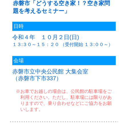
赤磐市「どうする空き家！？空き家問
題を考えるセミナー」
日時
日時
令和４年 １０月２２日(土)
令和４年 １０月２日(日)
１３:００～１４：５０ （受付開始 １２:
１３:３０～１５：２０ （受付開始 １３:００～）
会場
会場
美咲町旭町民センター
赤磐市立中央公民館 大集会室
（美咲町西川1001-6）
（赤磐市下市337）
※お車でお越しの場合は、旭町民セン
※お車でお越しの場合は、公民館の駐車場をご
をご利用ください。ただし、駐車場
利用ください。ただし、駐車場には限りがあ
りますので、乗り合わせなどにご協
りますので、乗り合わせなどにご協力をお願
ます。
いします。