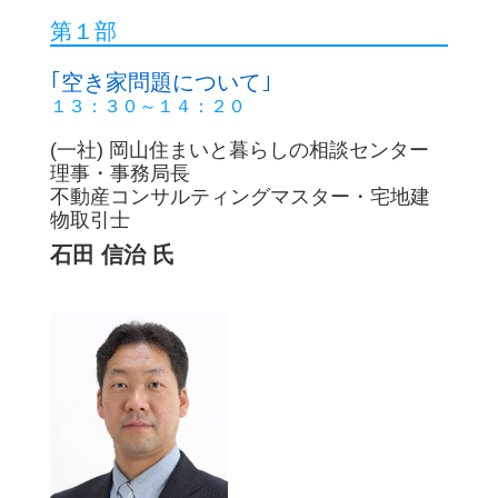
第１部
第１部
｢空き家問題について｣
｢空き家問題について｣
１３：００～１３：５０
１３：３０～１４：２０
(一社) 岡山住まいと暮らしの相談セ
(一社) 岡山住まいと暮らしの相談センター
事・事務局長
理事・事務局長
不動産コンサルティングマスター・
不動産コンサルティングマスター・宅地建
引士
物取引士
石田 信治 氏
石田 信治 氏