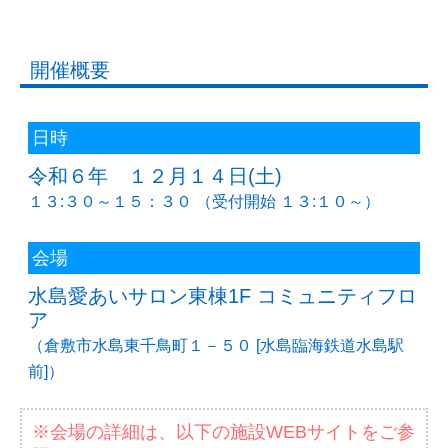
開催概要
日時
令和６年 １２月１４日(土)
１３:３０～１５：３０ （受付開始 １３:１０～）
会場
水島愛あいサロン東棟1F コミュニティフロ
ア
（倉敷市水島東千鳥町１－５０ [水島臨海鉄道水島駅
前]）
※会場の詳細は、以下の施設WEBサイトをご参