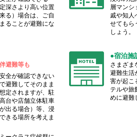
定深さより高い位置
層マンシ
来る）場合は、ご自
戚や知人
まることが避難にな
せてもら
しょう。
宿泊施
伴避難等も
さまざま
避難生活
安全が確認できない
害が起こ
で避難してそのまま
テルや旅
想定されますが、駐
めに避難
高台や店舗立体駐車
が出る場合）等、浸
できる場所を考えま
ミークラス症候群に