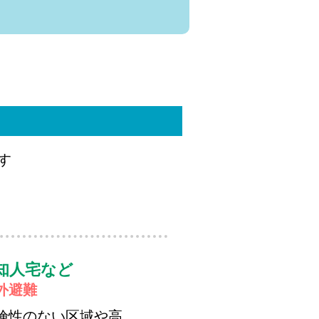
す
知人宅など
外避難
険性のない区域や高