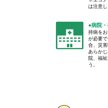
は注意し
病院・
持病をお
が必要で
合、災害
あらかじ
院、福祉
う。