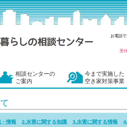
お電話で
受
相談センターの
今まで実施した
ご案内
空き家対策事業
えて
識・情報
2.水害に関する知識
3.水害に関する情報